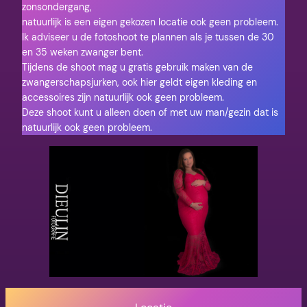
zonsondergang,
natuurlijk is een eigen gekozen locatie ook geen probleem.
Ik adviseer u de fotoshoot te plannen als je tussen de 30
en 35 weken zwanger bent.
Tijdens de shoot mag u gratis gebruik maken van de
zwangerschapsjurken, ook hier geldt eigen kleding en
accessoires zijn natuurlijk ook geen probleem.
Deze shoot kunt u alleen doen of met uw man/gezin dat is
natuurlijk ook geen probleem.